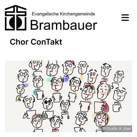
Chor ConTakt
© Grafik: K. Ebel