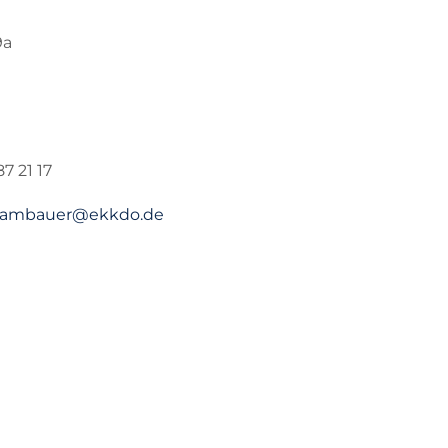
9a
87 21 17
rambauer@ekkdo.de