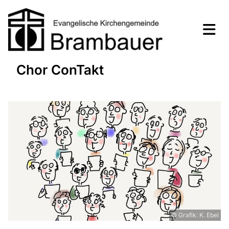
Chor ConTakt
© Grafik: K. Ebel