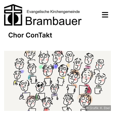
Chor ConTakt
© Grafik: K. Ebel