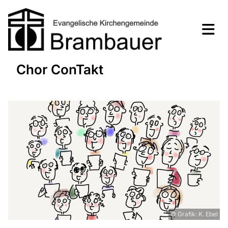
Chor ConTakt
© Grafik: K. Ebel