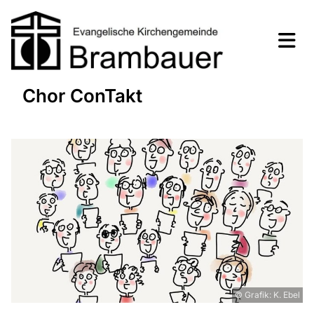
Chor ConTakt
© Grafik: K. Ebel