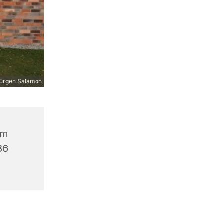
ürgen Salamon
um
36