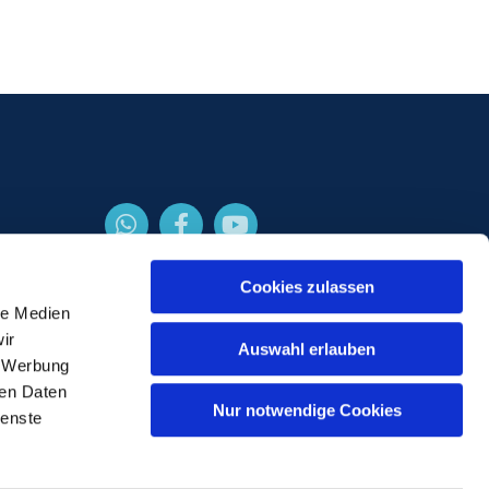
Cookies zulassen
le Medien
ir
Auswahl erlauben
, Werbung
ren Daten
Nur notwendige Cookies
ienste
gin