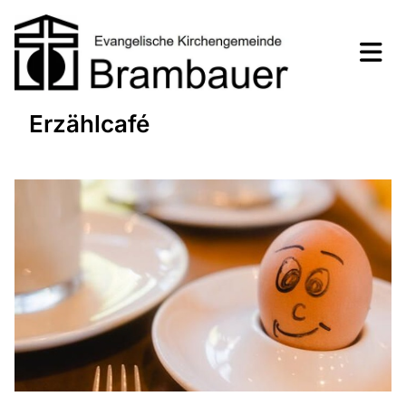
Erzählcafé