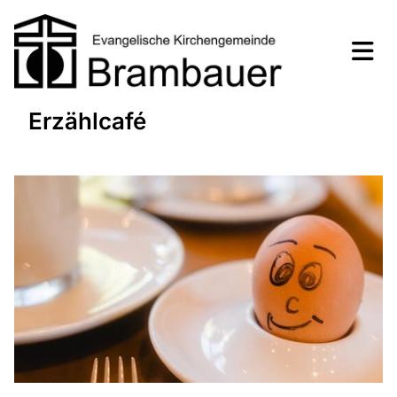
Erzählcafé