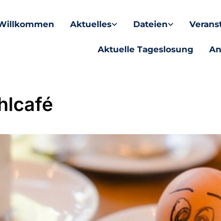
Willkommen
Aktuelles
Dateien
Verans
Aktuelle Tageslosung
An
hlcafé