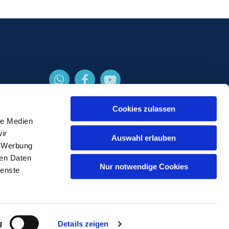
Cookies zulassen
le Medien
ir
Auswahl erlauben
, Werbung
ren Daten
Nur notwendige Cookies
ienste
gin
g
Details zeigen