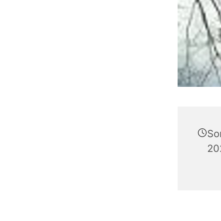
So
20