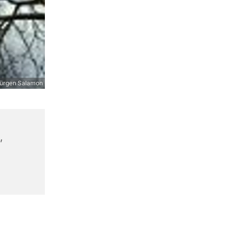
ürgen Salamon
,