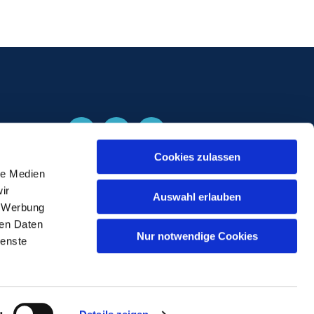
Cookies zulassen
le Medien
ir
Auswahl erlauben
, Werbung
ren Daten
Nur notwendige Cookies
ienste
g