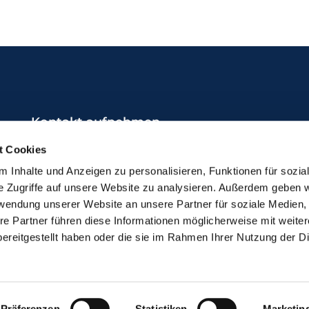
Kontakt aufnehmen
0231 / 987 21 17
t Cookies
 Inhalte und Anzeigen zu personalisieren, Funktionen für sozia
do-kg-brambauer@ekkdo.de
e Zugriffe auf unsere Website zu analysieren. Außerdem geben w
rwendung unserer Website an unsere Partner für soziale Medien
re Partner führen diese Informationen möglicherweise mit weite
ereitgestellt haben oder die sie im Rahmen Ihrer Nutzung der D
ChurchDesk-Login
Präferenzen
Statistiken
Marketin