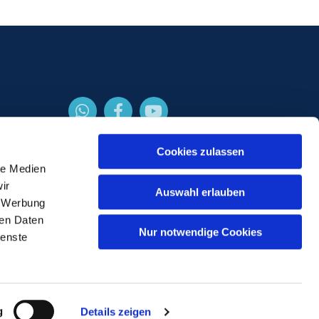
Cookies zulassen
le Medien
ir
Auswahl erlauben
, Werbung
ren Daten
Nur notwendige Cookies
ienste
gin
g
Details zeigen