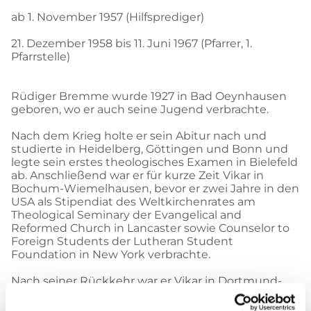
ab 1. November 1957 (Hilfsprediger)
21. Dezember 1958 bis 11. Juni 1967 (Pfarrer, 1.
Pfarrstelle)
Rüdiger Bremme wurde 1927 in Bad Oeynhausen
geboren, wo er auch seine Jugend verbrachte.
Nach dem Krieg holte er sein Abitur nach und
studierte in Heidelberg, Göttingen und Bonn und
legte sein erstes theologisches Examen in Bielefeld
ab. Anschließend war er für kurze Zeit Vikar in
Bochum-Wiemelhausen, bevor er zwei Jahre in den
USA als Stipendiat des Weltkirchenrates am
Theological Seminary der Evangelical and
Reformed Church in Lancaster sowie Counselor to
Foreign Students der Lutheran Student
Foundation in New York verbrachte.
Nach seiner Rückkehr war er Vikar in Dortmund-
Eichlinghofen, im Predigerseminar in Soest sowie
beim Volksmissionarischen Amt in Witten.