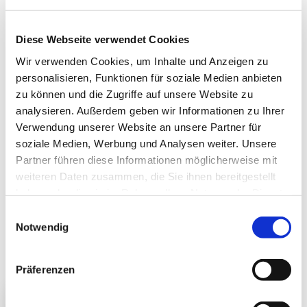
1957 legte er sein zweites theologisches Examen in
Bielefeld ab.
Diese Webseite verwendet Cookies
Ab Oktober 1957 war Pfarrer Bremme Hilfsprediger
Wir verwenden Cookies, um Inhalte und Anzeigen zu
in Brambauer, wo er am 2. März 1958 ordiniert
personalisieren, Funktionen für soziale Medien anbieten
wurde. Vom 2. November 1958 bis März 1967 war er
zu können und die Zugriffe auf unsere Website zu
dann Pfarrer in der 1. Pfarrstelle unserer
analysieren. Außerdem geben wir Informationen zu Ihrer
Kirchengemeinde.
Verwendung unserer Website an unsere Partner für
Nach seinem Weggang aus Brambauer war er bis
soziale Medien, Werbung und Analysen weiter. Unsere
1972 Pfarrer in Gelsenkirchen-Buer-Hassel sowie
Partner führen diese Informationen möglicherweise mit
von 1972 bis 1990 in Holtrup-Uffeln.
weiteren Daten zusammen, die Sie ihnen bereitgestellt
Seit 1. Juli 1990 ist Pfarrer Bremme im Ruhestand in
haben oder die sie im Rahmen Ihrer Nutzung der Dienste
seiner Geburtsstadt Bad Oeynhausen, wo er
gesammelt haben.
Einwilligungsauswahl
ehrenamtlich unter anderem offene Bibelabende
Notwendig
durchführt. Außerdem ist er als freier Schriftsteller
in Kirchengeschichte und praktischer Theologie
aktiv.
Präferenzen